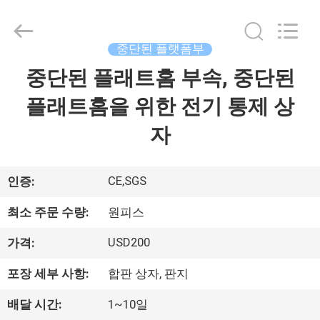
중
단
된
구
대
중단된 플랫폼부
supplier.
Copyright
중단된 플래트홈 부속, 중단된
집
©
2022
-
2025
플래트홈을 위한 전기 통제 상
Jiangsu
Shenxi
제
Construction
자
Machinery
Co.,
품
Ltd..
All
Rights
CE,SGS
인증:
Reserved.
우
최소 주문 수량:
원피스
리
USD200
가격:
에
포장 세부 사항:
합판 상자, 판지
대
배달 시간:
1~10일