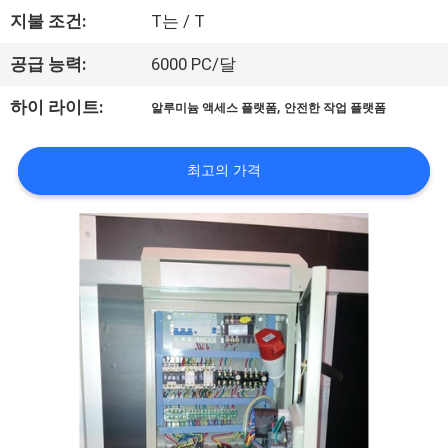
하
지불 조건:
T는 / T
여
공급 능력:
6000 PC/달
공
,
하이 라이트:
알루미늄 액세스 플랫폼
안전한 작업 플랫폼
장
최고의 가격
여
행
품
질
관
리