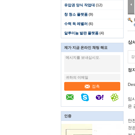
유압권 양식 작업대
(12)
창 청소 플랫폼
(9)
수력 독 레벨러
(6)
알루미늄 발판 플랫폼
(4)
상
제가 지금 온라인 채팅 해요
강
정지
Des
접촉
임시
은 
인증
안전
것은