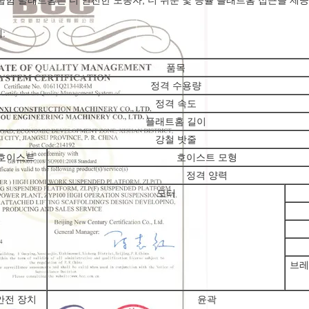
눕힘 플래트홈은 더 안전한 노동자, 더 쉬운 및 능률 플래트홈 접근을 제
:
품목
정격 수용량
정격 속도
플래트홈 길이
강철 밧줄
호이스트
호이스트 모형
정격 양력
모터
브레
안전 장치
윤곽