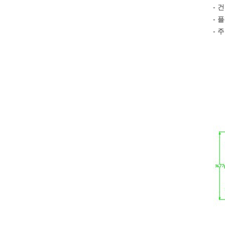
- 
- 
- 