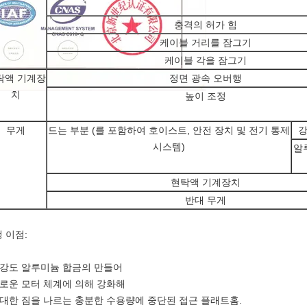
충격의 허가 힘
케이블 거리를 잠그기
케이블 각을 잠그기
탁액 기계장
정면 광속 오버행
치
높이 조정
무게
드는 부분 (를 포함하여 호이스트, 안전 장치 및 전기 통제
강
시스템)
알
현탁액 기계장치
반대 무게
 이점:
고강도 알루미늄 합금의 만들어
새로운 모터 체계에 의해 강화해
거대한 짐을 나르는 충분한 수용량에 중단된 접근 플래트홈.