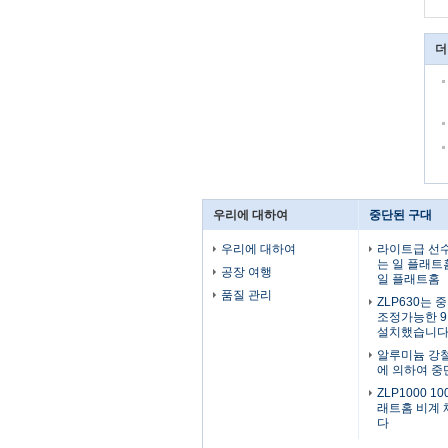
더
우리에 대하여
중단된 구대
우리에 대하여
라이트급 선
는 일 플래트
공장 여행
일 플래트홈
품질 관리
ZLP630는
조정가능한 9.
설치했습니
알루미늄 강철
에 의하여 중
ZLP1000 1
래트홈 비계
다