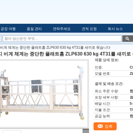
공장 여행
품질 관리
연락주세요
견적 요청
회사 뉴스
비계 체계는 중단한 플래트홈 ZLP630 630 kg 4T31를 새끼로 묶습니다
 비계 체계는 중단한 플래트홈 ZLP630 630 kg 4T31를 새끼
제품 상세 정보:
인증:
C
모델 번호:
Z
결제 및 배송 조건:
최소 주문 수량:
한
포장 세부 사항:
배달 시간:
5
지불 조건:
T
공급 능력:
한
접촉