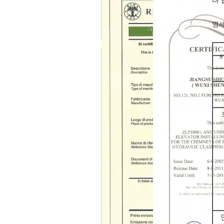
려 
명세