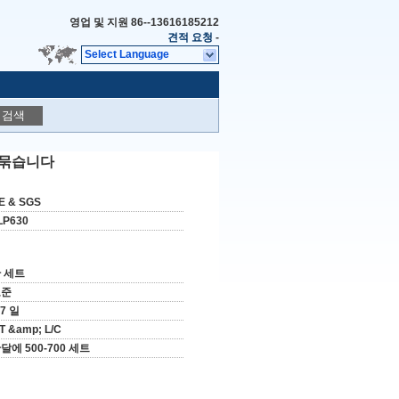
영업 및 지원
86--13616185212
견적 요청
-
Select Language
검색
로 묶습니다
E & SGS
LP630
 세트
표준
-7 일
/T &amp; L/C
달에 500-700 세트