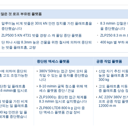
 많은 것 로프 부유된 플랫폼
알루미늄 비계 밧줄은 30의 kN 안전 장치를 가진 플래트홈을
8.3 m/min 강철
중단했습니다
을 중단했습니다
ZLP500 5 KN 4T31 밧줄 경량 스 캐 폴딩 중단 플랫폼
ZLP250 8.3 m
단 하나 사람 8.3mm 높은 건물을 위한 철사에 의하여 중단되
400 kgs 별 부하
는 밧줄 플래트홈, 교량
중단된 액세스 플랫폼
공중 작업 플랫폼
수에 의하여 중단되
380V 50Hz는 접근 장비 모터 움
산업 자기 추진 이동
홈 고도 조정가능한
직일 수 있는 끝 등자를 중단했습
높은 일 플래트홈 38
니다
300 kg
 중단한 일 플래트홈
8-10 m/min 굴뚝 청소를 위해 액
고도 플래트홈 이동
6 m/min를 임시로
세스 플랫폼 중단 / 건설
중 플래트홈 상승 
다
ZLP1000는 중단한 접근 체계를
AC 220V 380V 전기
 밧줄을 가진 비계
8.3 m/min 임시로 설치했습니다
프트 공중 작업 플랫폼
단되는 일 플래트홈
12000 m m
ZLP800 LTD8 800 k g 감아 중
000 kg 안전은 일 플
단 액세스 플랫폼 건설 장비
 체계를 중단했습니