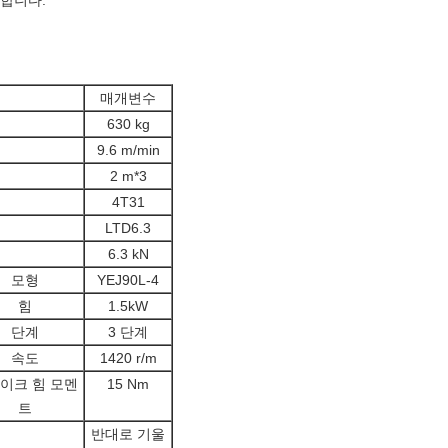
공합니다.
매개변수
630 kg
9.6 m/min
2 m*3
4T31
LTD6.3
6.3 kN
모형
YEJ90L-4
힘
1.5kW
단계
3 단계
속도
1420 r/m
이크 힘 모멘
15 Nm
트
반대로 기울