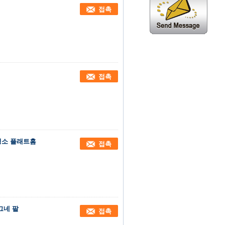
접촉
접촉
창 청소 플래트홈
접촉
그네 팔
접촉